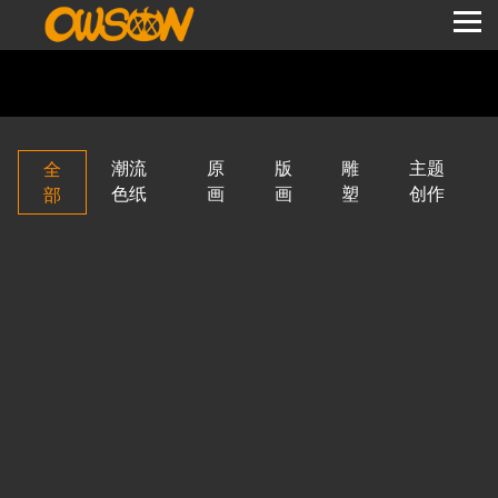
首页
作品展示
潮流
原
版
雕
主题
全
色纸
画
画
塑
创作
部
商业合作
新闻活动
联系我们
技术支持